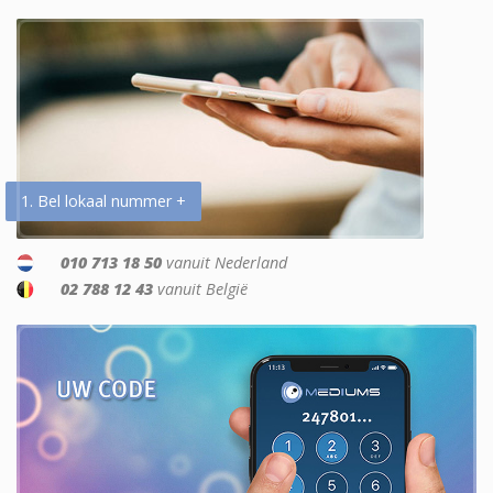
1. Bel lokaal nummer +
010 713 18 50
vanuit Nederland
02 788 12 43
vanuit België