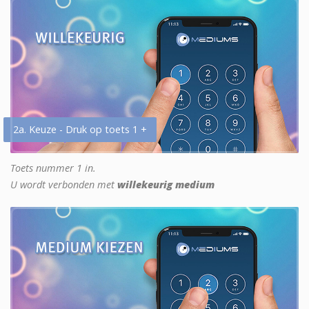
2a. Keuze - Druk op toets 1 +
Toets nummer 1 in.
U wordt verbonden met
willekeurig medium