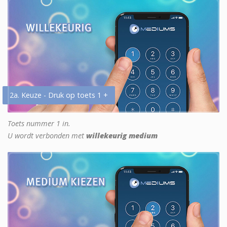
2a. Keuze - Druk op toets 1 +
Toets nummer 1 in.
U wordt verbonden met
willekeurig medium