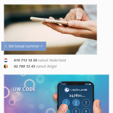
1. Bel lokaal nummer +
010 713 18 50
vanuit Nederland
02 788 12 43
vanuit België