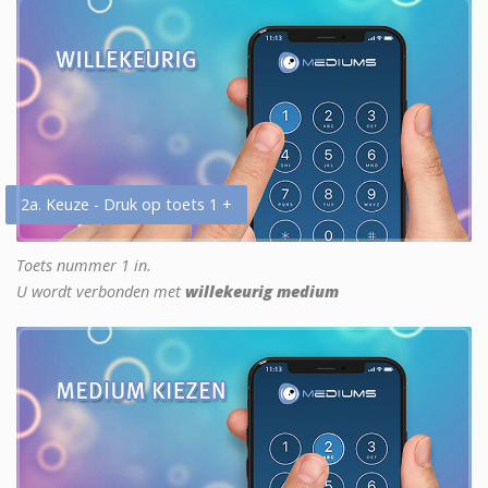
2a. Keuze - Druk op toets 1 +
Toets nummer 1 in.
U wordt verbonden met
willekeurig medium