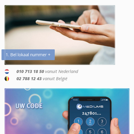
1. Bel lokaal nummer +
010 713 18 50
vanuit Nederland
02 788 12 43
vanuit België