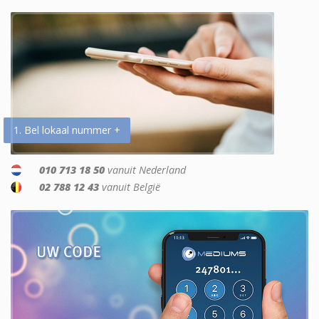
1. Bel lokaal nummer +
010 713 18 50
vanuit Nederland
02 788 12 43
vanuit België