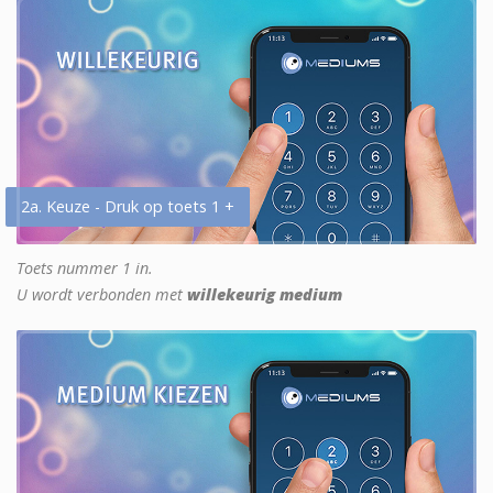
2a. Keuze - Druk op toets 1 +
Toets nummer 1 in.
U wordt verbonden met
willekeurig medium