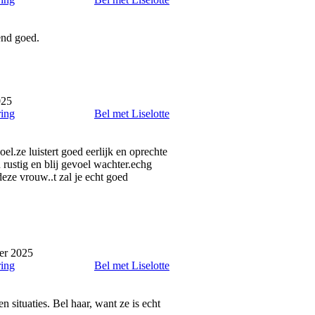
end goed.
025
ring
Bel met Liselotte
el.ze luistert goed eerlijk en oprechte
 rustig en blij gevoel wachter.echg
deze vrouw..t zal je echt goed
er 2025
ring
Bel met Liselotte
 situaties. Bel haar, want ze is echt