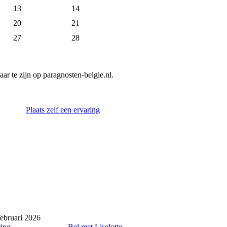
13
14
20
21
27
28
ar te zijn op paragnosten-belgie.nl.
Plaats zelf een ervaring
februari 2026
ring
Bel met Liselotte