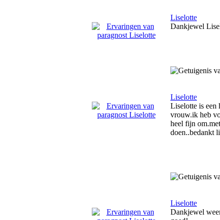
Liselotte
Dankjewel Liselo
Liselotte
Liselotte is een
vrouw.ik heb vol
heel fijn om.met
doen..bedankt li
Liselotte
Dankjewel weer v