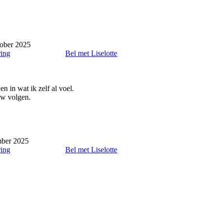
ober 2025
ring
Bel met Liselotte
n in wat ik zelf al voel.
ow volgen.
mber 2025
ring
Bel met Liselotte