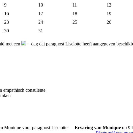
9
10
11
12
16
17
18
19
23
24
25
26
30
31
uid met een
= dag dat paragnost Liselotte heeft aangegeven beschikba
en empathisch consulente
 raken
Ervaring van Monique
op 9 
Plaats zelf een erva