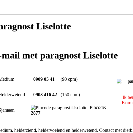
ragnost Liselotte
e-mail met paragnost Liselotte
Medium
0909 05 41
(90 cpm)
Helderwetend
0903 416 42
(150 cpm)
Ik be
Kom o
Pincode:
Sjamaan
2877
dium, helderziend, heldervoelend en helderwetend. Contact met dierbar