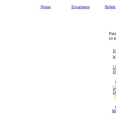
Home
Ervaringen
Belgie
Paragnosten-belgie.nl
Para
zo i
E
K
Ma